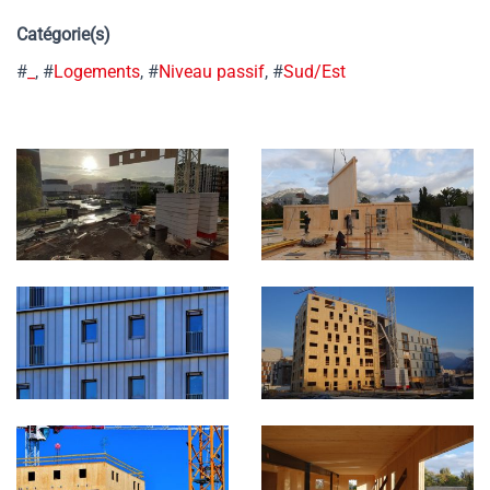
Catégorie(s)
#
_
, #
Logements
, #
Niveau passif
, #
Sud/Est