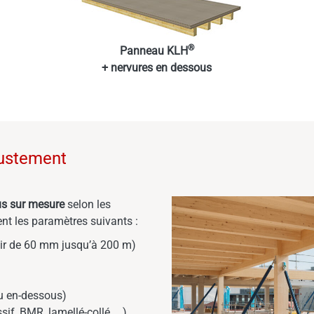
®
Panneau KLH
+ nervures en dessous
justement
s sur mesure
selon les
ent les paramètres suivants :
tir de 60 mm jusqu’à 200 m)
ou en-dessous)
sif, BMR, lamellé-collé, …)