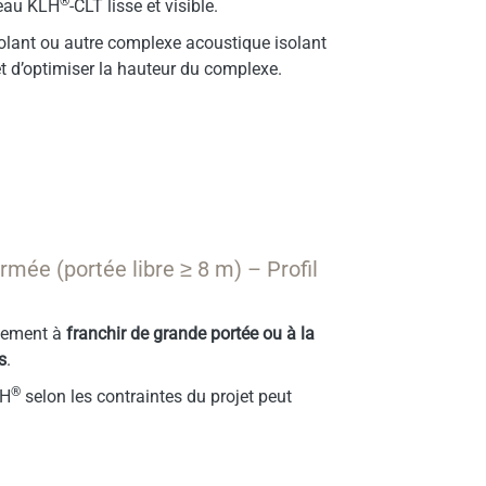
®
neau KLH
-CLT lisse et visible.
isolant ou autre complexe acoustique isolant
et d’optimiser la hauteur du complexe.
rmée (portée libre ≥ 8 m) – Profil
alement à
franchir de grande portée ou à la
s
.
®
LH
selon les contraintes du projet peut