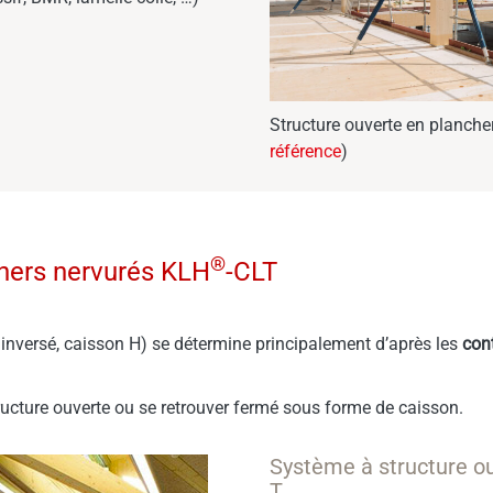
Structure ouverte en planche
référence
)
®
chers nervurés KLH
-CLT
T inversé, caisson H) se détermine principalement d’après les
cont
tructure ouverte ou se retrouver fermé sous forme de caisson.
Système à structure ouv
T