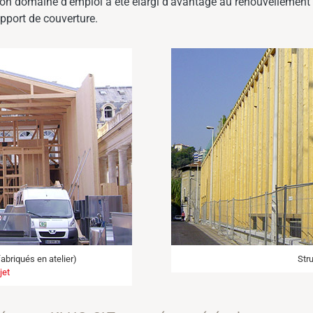
Son domaine d’emploi a été élargi d’avantage au renouvellement 
pport de couverture.
abriqués en atelier)
Str
jet