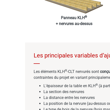
®
Panneau KLH
+ nervures au-dessus
Les principales variables d’a
®
Les éléments KLH
-CLT nervurés sont
conçu
contraintes du projet en variant principalem
®
L’épaisseur de la table en KLH
(à par
La section des nervures
La distance entre les nervures
La position de la nervure (au-dessus 
Le type de bois de la nervure (bois mas