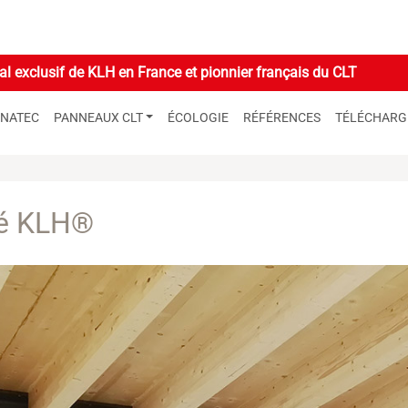
l exclusif de KLH en France et pionnier français du CLT
GNATEC
PANNEAUX CLT
ÉCOLOGIE
RÉFÉRENCES
TÉLÉCHAR
ré KLH®