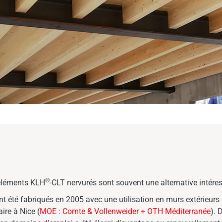
®
 éléments KLH
-CLT nervurés sont souvent une alternative intér
nt été fabriqués en 2005 avec une utilisation en murs extérieurs 
ire à Nice (
MOE : Comte & Vollenweider + OTH Méditerranée
). 