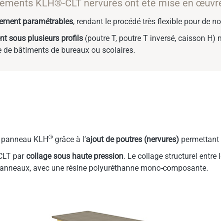
éléments KLH®-CLT nervurés ont été mise en œuvr
rement paramétrables
, rendant le procédé très flexible pour de 
nt sous plusieurs profils
(poutre T, poutre T inversé, caisson H)
e de bâtiments de bureaux ou scolaires.
®
du panneau KLH
grâce à l’
ajout de poutres (nervures)
permettant d
CLT par
collage sous haute pression
. Le collage structurel entre
panneaux, avec une résine polyuréthanne mono-composante.