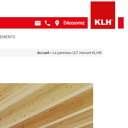
mail
local_phone
place
Découvrez
GEMENTS
Accueil
»
Le panneau CLT nervuré KLH®