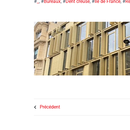
#
_
, #
Bureaux
, #
Dent creuse
, #
Ile de France
, #
Ré
Précédent