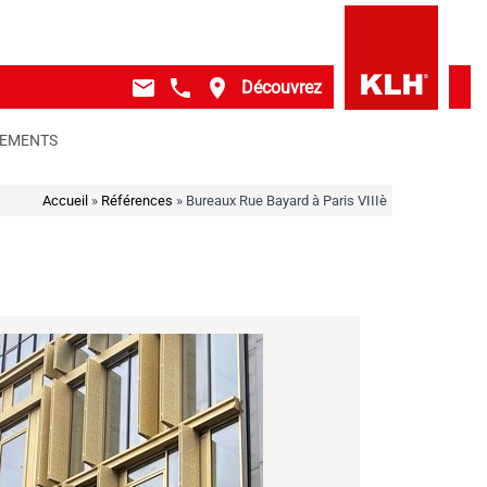
mail
local_phone
place
Découvrez
GEMENTS
Accueil
»
Références
»
Bureaux Rue Bayard à Paris VIIIè