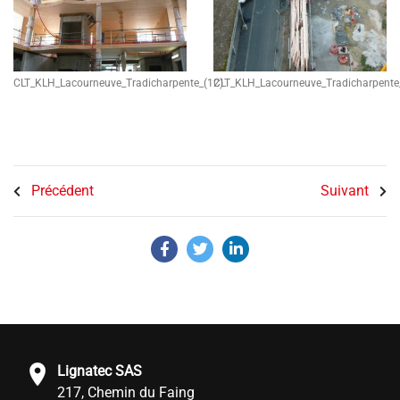
CLT_KLH_Lacourneuve_Tradicharpente_(12)
CLT_KLH_Lacourneuve_Tradicharpente
Précédent
Suivant
Lignatec SAS
217, Chemin du Faing