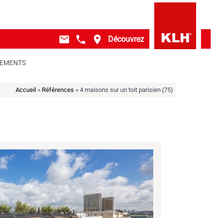
mail
local_phone
place
Découvrez
GEMENTS
Accueil
»
Références
»
4 maisons sur un toit parisien (75)