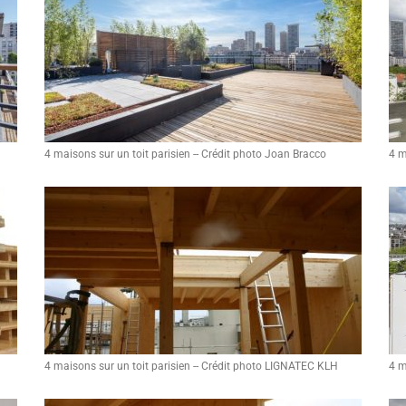
4 maisons sur un toit parisien -- Crédit photo Joan Bracco
4 m
4 maisons sur un toit parisien -- Crédit photo LIGNATEC KLH
4 m