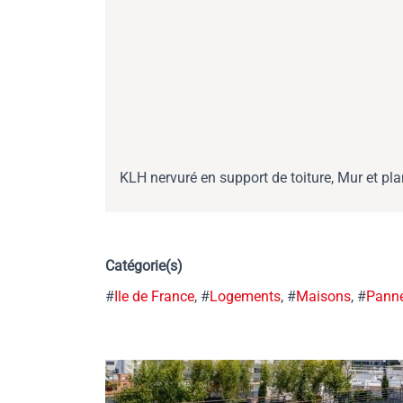
KLH nervuré en support de toiture, Mur et pl
Catégorie(s)
#
Ile de France
, #
Logements
, #
Maisons
, #
Panne